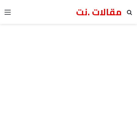
مقالات .نت
بحث عن
الق