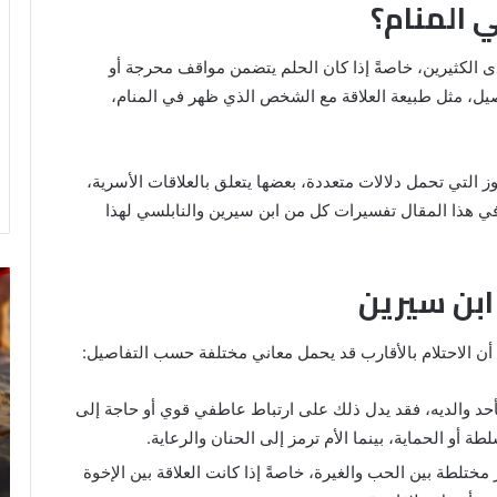
ي المنام؟
 لدى الكثيرين، خاصةً إذا كان الحلم يتضمن مواقف محرجة أو
يل، مثل طبيعة العلاقة مع الشخص الذي ظهر في المنام،
موز التي تحمل دلالات متعددة، بعضها يتعلق بالعلاقات الأسرية،
ي هذا المقال تفسيرات كل من ابن سيرين والنابلسي لهذا
خروج
تف
 ابن سيرين
شي
رؤ
من
ال
الدبر
في
أن الاحتلام بالأقارب قد يحمل معاني مختلفة حسب التفاصيل:
في
ال
المنام
بأحد والديه، فقد يدل ذلك على ارتباط عاطفي قوي أو حاجة إلى
للمتزوجة
ة أو الحماية، بينما الأم ترمز إلى الحنان والرعاية.
8 يونيو، 2025
ختلطة بين الحب والغيرة، خاصةً إذا كانت العلاقة بين الإخوة
ي
خروج شي من الدبر في المنام للمتزوجة