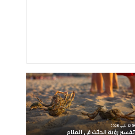
سير
تفسير
ية
حلم
جثث
اني
حارس
منام
شخصي
12 مايو، 2025
8 يونيو، 2025
تفسير رؤية الجثث في المنام
تفسير حل