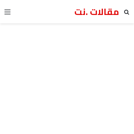
مقالات .نت
بحث عن
الق