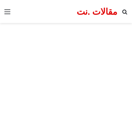
مقالات .نت
بحث عن
الق