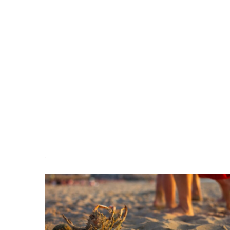
سير
تفسير
ية
حلم
جثث
اني
حارس
منام
شخصي