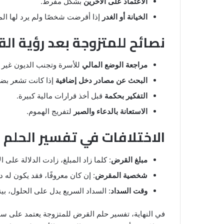
الاعتماد على الآخرين
بشكل مفرط.
الخيانة أو الغدر
إذا أقرضت شخصًا ولم يرد لها الم
نصائح للمتزوجة بعد رؤية ال
مراجعة الوضع المالي
للأسرة وتجنب الديون غير ا
البحث عن مصادر دخل إضافية
إذا كانت تشعر بض
التفكير بحكمة
قبل أخذ قرارات مالية كبيرة.
الاستعانة بالدعاء والصبر
لتفريج الهموم.
الاختلافات في تفسير الحلم
مبلغ القرض
: كلما زاد المبلغ، زادت الدلالة على الأ
شخصية المقرض
: إن كان معروفًا، فقد يكون له د
وقت السداد
: السداد السريع يدل على الحلول، بين
في النهاية، تفسير حلم القرض للمتزوجة يعتمد على سياق ا