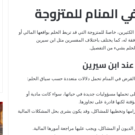
ي المنام للمتزوجة
لكثيرين، خاصةً للمتزوجة التي قد تربط الحلم بواقعها المالي أو
فقة له، كما يختلف باختلاف المفسرين مثل ابن سيرين
لحلم بشيء من التفصيل.
عند ابن سيرين
 القرض في المنام تحمل دلالات متعددة حسب سياق الحلم:
ى تحملها مسؤوليات جديدة في حياتها، سواء كانت مادية أو
ؤقتة لكنها قادرة على تجاوزها.
رؤية
تف
زامها وتخطيها للمشاكل، وقد يكون بشرى بحل المشكلات المالية
الحمام
رؤ
المتسخ
ال
بالبراز
في
 الديون أو المشاكل، ويجب عليها مراجعة أمورها المالية.
في
ال