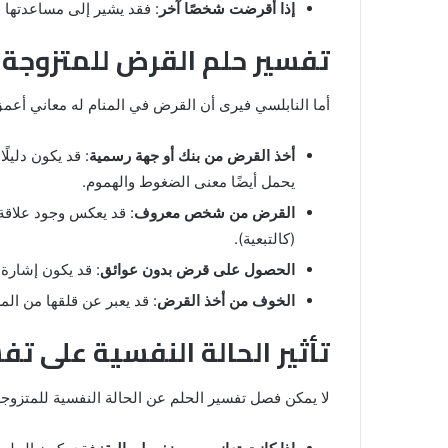
المنام
إذا أقرضت شخصًا آخر
: فقد يشير إلى مساعدتها 
للمتزوجة
تفسير حلم القرض للمتزوجة ع
المنام لابن
8 يونيو، 2025
خروج شي من الدبر في المنام للمتزوج
أما النابلسي فيرى أن القرض في المنام له معاني أعمق 
أخذ القرض من بنك أو جهة رسمية
: قد يكون دليل
يحمل أيضًا معنى الضغوط والهموم.
القرض من شخص معروف
: قد يعكس وجود علاقة ت
(كالتبعية).
الحصول على قرض بدون عوائق
: قد يكون إشارة 
الخوف من أخذ القرض
: قد يعبر عن قلقها من الم
تأثير الحالة النفسية على تف
لا يمكن فصل تفسير الحلم عن الحالة النفسية للمتزوجة