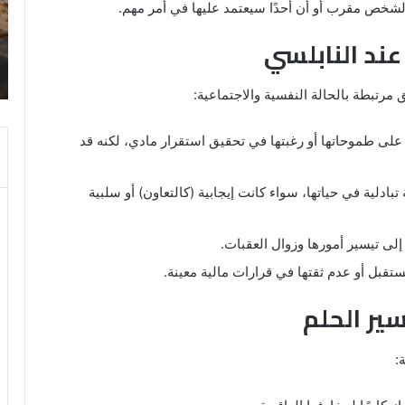
المنام:
لشخص مقرب أو أن أحدًا سيعتمد عليها في أمر مهم.
دلالات
14 مايو، 2025
ند النابلسي
وتفسيرات
رؤية الحمام المتسخ بالبراز في المنام:
ابن
ة
دلالات وتفسيرات ابن سيرين والنابلسي
سيرين
مرتبطة بالحالة النفسية والاجتماعية:
والنابلسي
ًا على طموحاتها أو رغبتها في تحقيق استقرار مادي، لكنه قد
بادلية في حياتها، سواء كانت إيجابية (كالتعاون) أو سلبية
إلى تيسير أمورها وزوال العقبات.
ستقبل أو عدم ثقتها في قرارات مالية معينة.
سير الحلم
: