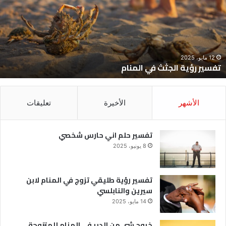
ي
ح
لمنام
ش
12 مايو، 2025
تفسير رؤية الجثث في المنام
الأشهر
الأخيرة
تعليقات
تفسير حلم اني حارس شخصي
8 يونيو، 2025
تفسير رؤية طليقي تزوج في المنام لابن
سيرين والنابلسي
14 مايو، 2025
خروج شي من الدبر في المنام للمتزوجة