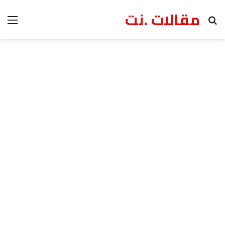
مقالات .نت
بحث عن
الق