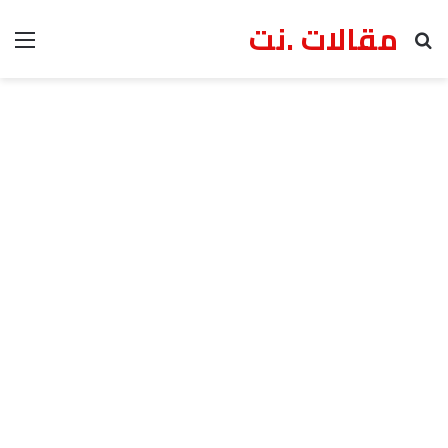
مقالات .نت
بحث عن
الق