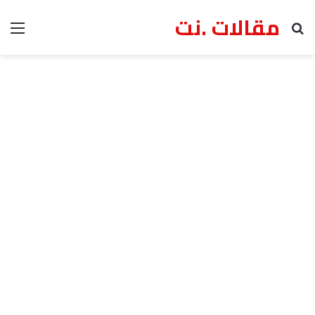
مقالات .نت
بحث عن
الق