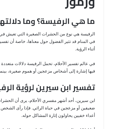
ورموز
ما هي الرفيسة؟ وما دلالتها
الرفيسة هي نوع من الحشرات الصغيرة التي تعيش في التر
في المنام قد تثير الفضول حول معناها، خاصة أن تفسير
أثناء الرؤية.
في عالم تفسير الأحلام، تحمل الرفيسة دلالات متعدد
فيها إشارة إلى أشخاص مزعجين أو هموم صغيرة، بينما ير
خروج
شي
تفسير ابن سيرين لرؤية الرف
من
الدبر
في
ابن سيرين، أحد أشهر مفسري الأحلام، يرى أن الحشرا
المنام
ضعيفين أو مزعجين في حياة الرائي. فإذا رأى الشخص ا
للمتزوجة
أعداء خفيين يحاولون إثارة المشاكل حوله.
المنام لابن
8 يونيو، 2025
خروج شي من الدبر في المنام للمتزوج