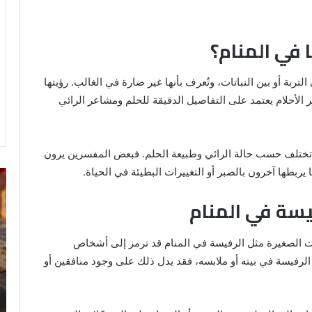
 في المنام؟
بة أو بين النباتات، وتُعرف بأنها غير ضارة في الغالب. رؤيتها
 الأحلام يعتمد على التفاصيل الدقيقة للحلم ومشاعر الرائي
ة تختلف حسب حالة الرائي وطبيعة الحلم. فبعض المفسرين يرون
بطها آخرون بالصبر أو التغييرات البطيئة في الحياة.
رؤية
تف
الحمام
رؤ
يسة في المنام
المتسخ
ال
بالبراز
في
في
ال
ت الصغيرة مثل الرفيسة في المنام قد ترمز إلى أشخاص
المنام:
لرفيسة في بيته أو ملابسه، فقد يدل ذلك على وجود منافقين أو
دلالات
14 مايو، 2025
وتفسيرات
رؤية الحمام المتسخ بالبراز في المنام:
ابن
ة
دلالات وتفسيرات ابن سيرين والنابلسي
سيرين