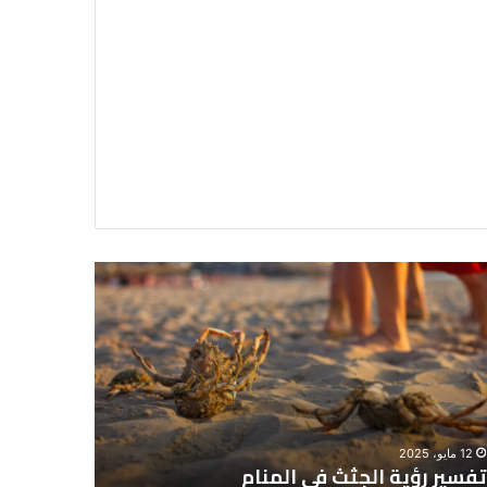
سير
تفسير
ية
حلم
جثث
اني
حارس
منام
شخصي
12 مايو، 2025
8 يونيو، 2025
تفسير رؤية الجثث في المنام
تفسير حل