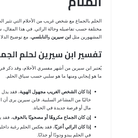
المنام
الحلم بالجماع مع شخص غريب من الأحلام التي تثير الحي
مختلفة حسب تفاصيله وحالة الرائي. في هذا المقال، س
المشهورين مثل
ابن سيرين
و
النابلسي
، مع توضيح الدلال
تفسير ابن سيرين لحلم الج
يُعتبر ابن سيرين من أشهر مفسري الأحلام، وقد ذكر في 
ما هو إيجابي ومنها ما هو سلبي حسب سياق الحلم.
خروج
شي
من
إذا كان الشخص الغريب مجهول الهوية
، فقد يدل 
الدبر
خاليًا من المشاعر السلبية. فابن سيرين يرى أ
في
مال أو فرصة جديدة في الحياة.
المنام
للمتزوجة
إن كان الجماع مكروهًا أو مصحوبًا بالخوف
، فقد ي
المنام لابن
إذا كان الرائي أعزبًا
، فقد يعكس الحلم رغبة داخلية
8 يونيو، 2025
خروج شي من الدبر في المنام للمتزوج
في الحلم يبدو ودودًا أو جذابًا.