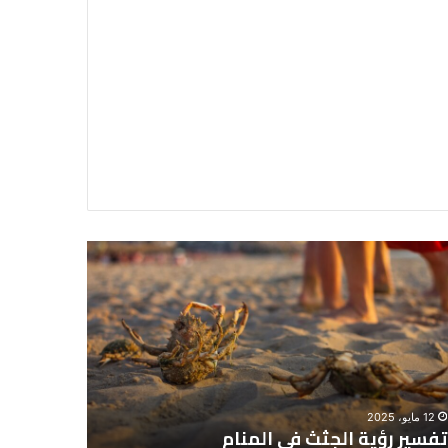
سير
تفسير
ية
حلم
جثث
اني
حارس
منام
شخصي
12 مايو، 2025
8 يونيو، 2025
تفسير رؤية الجثث في المنام
تفسير حل