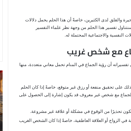
رة والقلق لدى الكثيرين، خاصةً أن هذا الحلم يحمل دلالات
نتناول تفسير هذا الحلم من وجهة نظر علماء التفسير
ات النفسية والاجتماعية المحتملة له.
ماع مع شخص غريب
تفسيراته أن رؤية الجماع في المنام تحمل معاني متعددة، منها
رؤية
تف
الحمام
رؤ
المتسخ
ال
ذلك على تحقيق منفعة أو رزق غير متوقع، خاصةً إذا كان الحلم
بالبراز
في
ن الجماع مع شخص غير معروف قد يكون إشارة إلى الحصول على
في
ال
المنام:
دلالات
كون تحذيرًا من الوقوع في مشكلة أو علاقة غير مشروعة.
14 مايو، 2025
وتفسيرات
رؤية الحمام المتسخ بالبراز في المنام:
 في الزواج أو العلاقة العاطفية، خاصةً إذا كان الشخص الغريب
ابن
ة
دلالات وتفسيرات ابن سيرين والنابلسي
سيرين