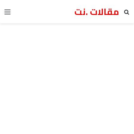
مقالات .نت
بحث عن
الق