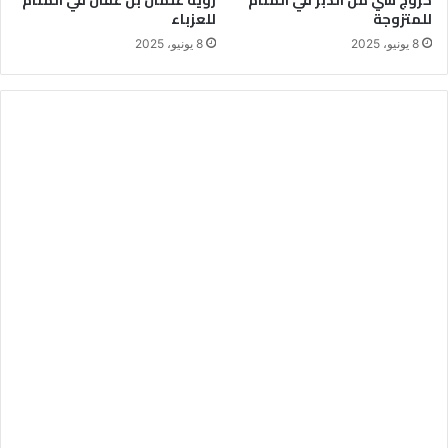
خروج شي من الدبر في المنام
رؤية عثمان بن عفان في المنام
للمتزوجة
للعزباء
8 يونيو، 2025
8 يونيو، 2025