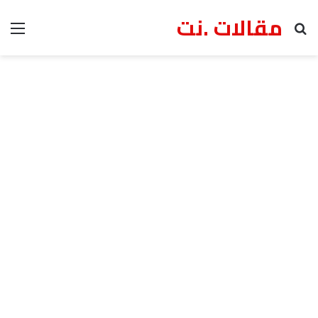
مقالات .نت
بحث عن
الق