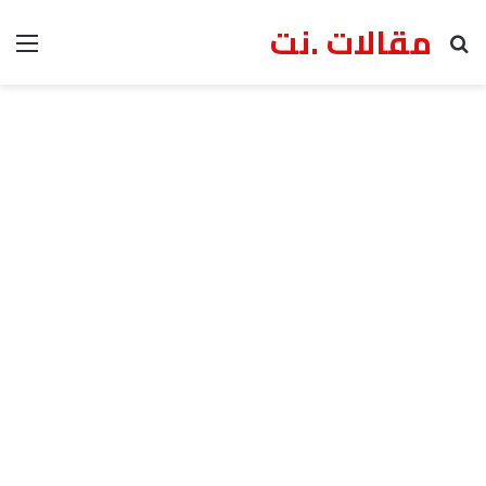
مقالات .نت
بحث عن
الق