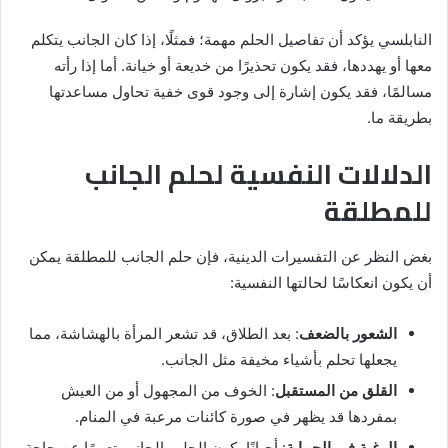
النابلسي يؤكد أن تفاصيل الحلم مهمة؛ فمثلًا، إذا كان الجانب يتكلم
معها أو يهددها، فقد يكون تحذيرًا من خديعة أو خيانة. أما إذا رأته
مسالمًا، فقد يكون إشارة إلى وجود قوى خفية تحاول مساعدتها
بطريقة ما.
الدلالات النفسية لحلم الجانب
للمطلقة
بغض النظر عن التفسيرات الدينية، فإن حلم الجانب للمطلقة يمكن
أن يكون انعكاسًا لحالتها النفسية:
الشعور بالضعف
: بعد الطلاق، قد تشعر المرأة بالهشاشة، مما
يجعلها تحلم بأشياء مخيفة مثل الجانب.
القلق من المستقبل
: الخوف من المجهول أو من العيش
بمفردها قد يظهر في صورة كائنات مرعبة في المنام.
الرغبة في الحماية
: أحيانًا يكون الحلم بالجانب تعبيرًا عن حاجة