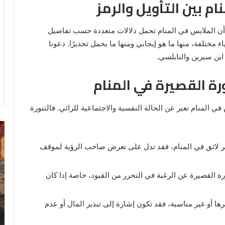
ام بين التأويل والرمز
ة أن الملابس في المنام تحمل دلالات متعددة حسب تفاصيل
ء مختلفة، منها ما هو إيجابي ومنها ما يحمل تحذيرًا. دعونا
ابن سيرين والنابلسي.
رة القصيرة في المنام
 المنام تعبر عن الحالة النفسية والاجتماعية للرائي. فالتنورة
رؤية
تف
الحمام
رؤ
ر لائق في المنام، فقد تدل على تعرض صاحب الرؤية لموقف
المتسخ
ال
بالبراز
في
في
ال
رة القصيرة عن الرغبة في التحرر من القيود، خاصة إذا كان
المنام:
دلالات
14 مايو، 2025
وتفسيرات
رها أو غير مناسبة، فقد تكون إشارة إلى تبذير المال أو عدم
رؤية الحمام المتسخ بالبراز في المنام:
ابن
ة
دلالات وتفسيرات ابن سيرين والنابلسي
سيرين