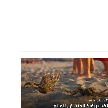
سير
تفسير
ية
حلم
جثث
اني
حارس
منام
شخصي
12 مايو، 2025
8 يونيو، 2025
تفسير رؤية الجثث في المنام
تفسير حل