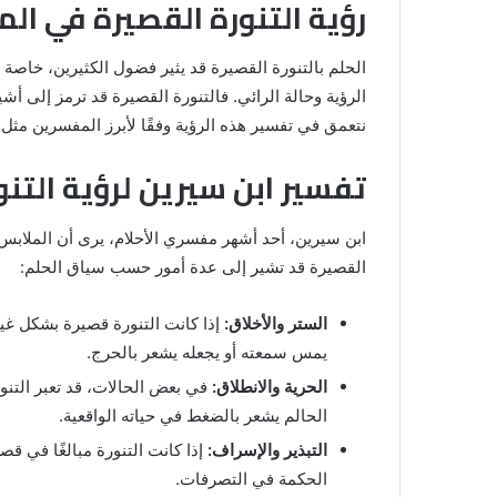
رؤية التنورة القصيرة في المن
الحلم بالتنورة القصيرة قد يثير فضول الكثيرين، خاص
الرؤية وحالة الرائي. فالتنورة القصيرة قد ترمز إلى أشيا
نتعمق في تفسير هذه الرؤية وفقًا لأبرز المفسرين مثل 
تفسير ابن سيرين لرؤية التنو
ابن سيرين، أحد أشهر مفسري الأحلام، يرى أن الملابس في
القصيرة قد تشير إلى عدة أمور حسب سياق الحلم:
خروج
شي
الستر والأخلاق:
إذا كانت التنورة قصيرة بشكل غي
من
الدبر
يمس سمعته أو يجعله يشعر بالحرج.
في
الحرية والانطلاق:
في بعض الحالات، قد تعبر التنو
المنام
الحالم يشعر بالضغط في حياته الواقعية.
للمتزوجة
التبذير والإسراف:
إذا كانت التنورة مبالغًا في قص
المنام لابن
8 يونيو، 2025
الحكمة في التصرفات.
خروج شي من الدبر في المنام للمتزوج