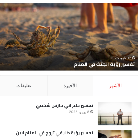
فسير
ت
ؤية
ح
لجثث
ا
ي
ح
لمنام
ش
12 مايو، 2025
تفسير رؤية الجثث في المنام
الأشهر
الأخيرة
تعليقات
تفسير حلم اني حارس شخصي
8 يونيو، 2025
تفسير رؤية طليقي تزوج في المنام لابن