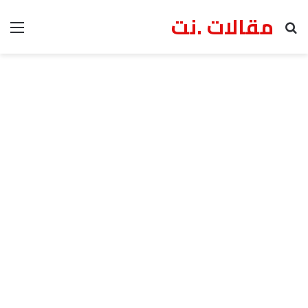
مقالات .نت
بحث عن
الق