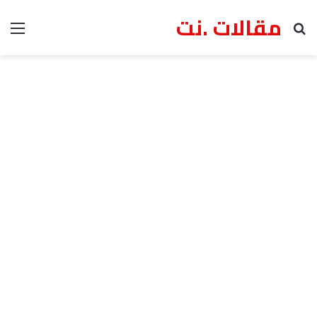
مقالات .نت
بحث عن
الق