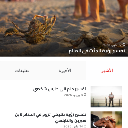
ؤية
ح
لجثث
ا
ي
ح
لمنام
ش
12 مايو، 2025
تفسير رؤية الجثث في المنام
الأشهر
الأخيرة
تعليقات
تفسير حلم اني حارس شخصي
8 يونيو، 2025
تفسير رؤية طليقي تزوج في المنام لابن
سيرين والنابلسي
14 مايو، 2025