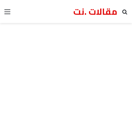
مقالات .نت
بحث عن
الق