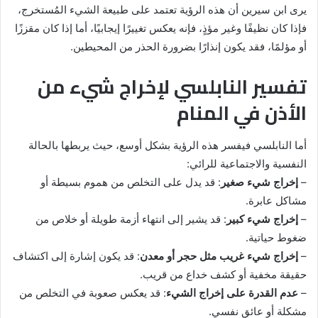
يرى ابن سيرين أن هذه الرؤية تعتمد على طبيعة الشيء المُستخرج،
فإذا كان نظيفًا وغير مؤذٍ، فإنه يعكس تغييرًا إيجابيًا، أما إذا كان مقززًا
أو مؤلمًا، فقد يكون إنذارًا بضرورة الحذر من المحيطين.
تفسير النابلسي لإخراج شيء من
الأذن في المنام
أما النابلسي فيفسر هذه الرؤية بشكل أوسع، حيث يربطها بالحالة
النفسية والاجتماعية للرائي:
–
إخراج شيء صغير
: قد يدل على التخلص من هموم بسيطة أو
مشاكل عابرة.
–
إخراج شيء كبير
: قد يشير إلى انتهاء أزمة طويلة أو خلاص من
ضغوط حياتية.
–
إخراج شيء غريب مثل حجر أو معدن
: قد يكون إشارة إلى اكتشاف
حقيقة مخفية أو كشف خداع من قريب.
–
عدم القدرة على إخراج الشيء
: قد يعكس صعوبة في التخلص من
مشكلة أو عائق نفسي.