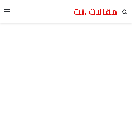
مقالات .نت
بحث عن
الق